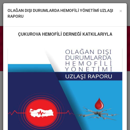
×
OLAĞAN DIŞI DURUMLARDA HEMOFİLİ YÖNETİMİ UZLAŞI
RAPORU
ÇUKUROVA HEMOFİLİ DERNEĞİ KATKILARIYLA
DERNEĞİMİZ
Adana Çukurova Üniversitesi Kapalı Yüzme
HEMOFİLİ
Havuzu Hemofili Yüzme Kursu - 7-8
HABERLER
Ağustos 2016
GALERİ
08
İLETİŞİM
AĞUSTOS
2016